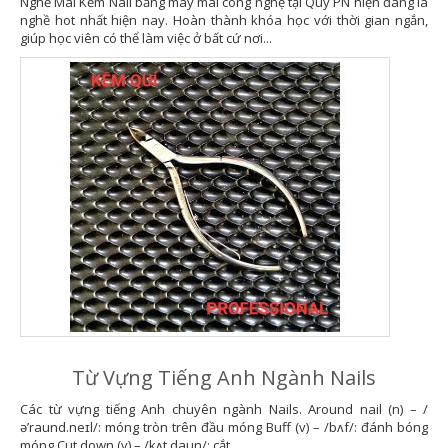
Nghề Mài Kềm Nail bằng máy mài công nghệ tại Quý PN hiện đang là
nghề hot nhất hiện nay. Hoàn thành khóa học với thời gian ngắn,
giúp học viên có thể làm việc ở bất cứ nơi...
Từ Vựng Tiếng Anh Ngành Nails
Các từ vựng tiếng Anh chuyên ngành Nails. Around nail (n) – /
ə’raund.neɪl/: móng tròn trên đầu móng Buff (v) – /bʌf/: đánh bóng
móng Cut down (v) – /kʌt daun/: cắt...