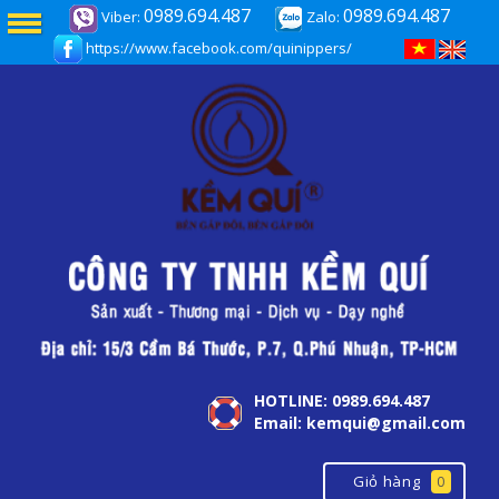
0989.694.487
0989.694.487
Viber:
Zalo:
https://www.facebook.com/quinippers/
HOTLINE: 0989.694.487
Email: kemqui@gmail.com
Giỏ hàng
0