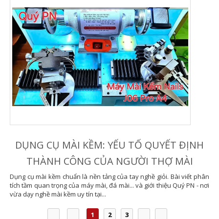
DỤNG CỤ MÀI KỀM: YẾU TỐ QUYẾT ĐỊNH
THÀNH CÔNG CỦA NGƯỜI THỢ MÀI
Dụng cụ mài kềm chuẩn là nền tảng của tay nghề giỏi. Bài viết phân
tích tầm quan trọng của máy mài, đá mài... và giới thiệu Quý PN - nơi
vừa dạy nghề mài kềm uy tín tại...
1
2
3