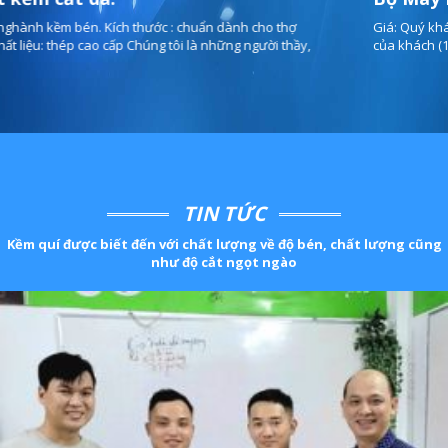
Giá: Quý khách vui lòng liên hệ 0989.694.487 Điện : Sản xuất theo yêu cầu
của khách (110v hoặc 220v) Ưu điểm vượt trội của sản phẩm - Thích hợp...
TIN TỨC
Kềm quí được biết đến với chất lượng về độ bén, chất lượng cũng
như độ cắt ngọt ngào