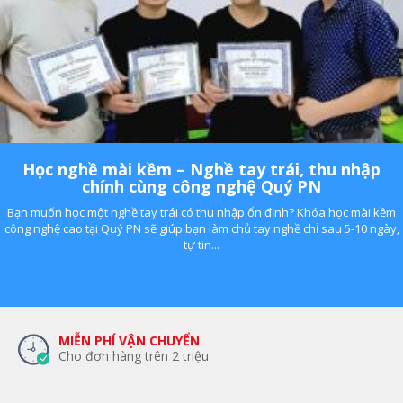
Học nghề mài kềm – Nghề tay trái, thu nhập
chính cùng công nghệ Quý PN
Bạn muốn học một nghề tay trái có thu nhập ổn định? Khóa học mài kềm
công nghệ cao tại Quý PN sẽ giúp bạn làm chủ tay nghề chỉ sau 5-10 ngày,
tự tin...
MIỄN PHÍ VẬN CHUYỂN
Cho đơn hàng trên 2 triệu