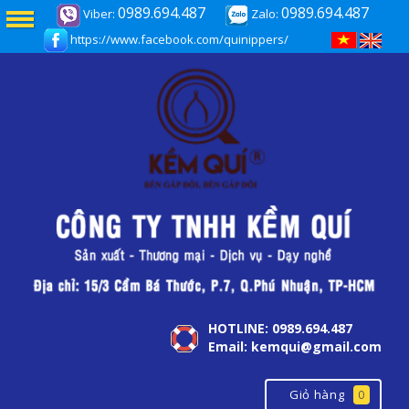
0989.694.487
0989.694.487
Viber:
Zalo:
https://www.facebook.com/quinippers/
HOTLINE: 0989.694.487
Email: kemqui@gmail.com
Giỏ hàng
0