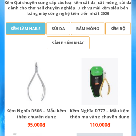
Kềm Quí chuyên cung cấp các loại kềm cắt da, cắt móng, sủi da
dành cho thợ nail chuyên nghiệp. Dịch vụ mài kềm siêu bén
bằng máy công nghệ tiên tiến nhất 2020
KỀM LÀM NAILS
SỦI DA
BẤM MÓNG
KỀM BỘ
SẢN PHẨM KHÁC
Kềm Nghĩa D506 – Mẫu kềm
Kềm Nghĩa D777 – Mẫu kềm
thép chuyên dụng
thép mạ vàng chuyên dụng
95.000đ
110.000đ