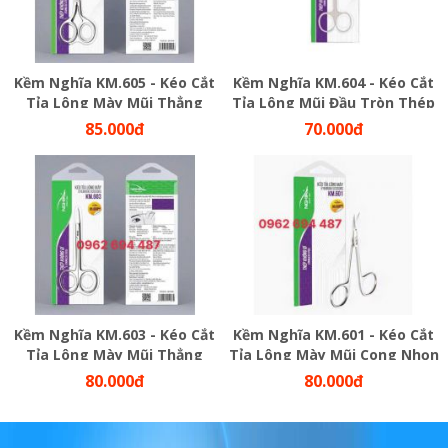
Kềm Nghĩa KM.605 - Kéo Cắt
Kềm Nghĩa KM.604 - Kéo Cắt
Tỉa Lông Mày Mũi Thẳng
Tỉa Lông Mũi Đầu Tròn Thép
Nhọn Thép Không Gỉ
Không Gỉ
85.000đ
70.000đ
Kềm Nghĩa KM.603 - Kéo Cắt
Kềm Nghĩa KM.601 - Kéo Cắt
Tỉa Lông Mày Mũi Thẳng
Tỉa Lông Mày Mũi Cong Nhọn
Nhọn Thép Không Gỉ
Thép Không Gỉ
80.000đ
80.000đ