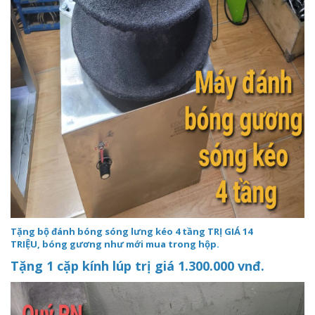
Tặng bộ đánh bóng sóng lưng kéo 4 tầng TR
Ị GI
Á 14
TRI
ỆU,
bóng gương như mới mua trong hộp.
Tặng 1 cặp kính lúp trị giá 1.300.000 vnđ.