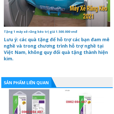
Tặng 1 máy xẻ răng kéo trị giá 1.500.000 vnđ
Lưu ý: các quà tặng để hỗ trợ các bạn đam mê
nghề và trong chương trình hỗ trợ nghề tại
Việt Nam, không quy đổi quà tặng thành hiện
kim.
SẢN PHẨM LIÊN QUAN