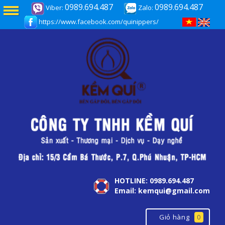
0989.694.487
0989.694.487
Viber:
Zalo:
https://www.facebook.com/quinippers/
HOTLINE: 0989.694.487
Email: kemqui@gmail.com
Giỏ hàng
0